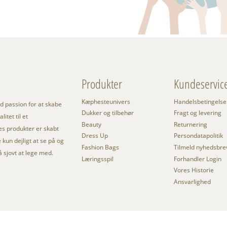
Produkter
Kundeservic
Kæphesteunivers
Handelsbetingelse
 passion for at skabe
Dukker og tilbehør
Fragt og levering
itet til et
Beauty
Returnering
res produkter er skabt
Dress Up
Persondatapolitik
kun dejligt at se på og
Fashion Bags
Tilmeld nyhedsbre
så sjovt at lege med.
Læringsspil
Forhandler Login
Vores Historie
Ansvarlighed