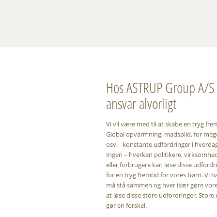
Hos ASTRUP Group A/S t
ansvar alvorligt
Vi vil være med til at skabe en tryg fre
Global opvarmning, madspild, for mege
osv. - konstante udfordringer i hverda
Ingen – hverken politikere, virksomhed
eller forbrugere kan løse disse udfordr
for en tryg fremtid for vores børn. Vi ha
må stå sammen og hver især gøre vores
at løse disse store udfordringer. Store 
gør en forskel.