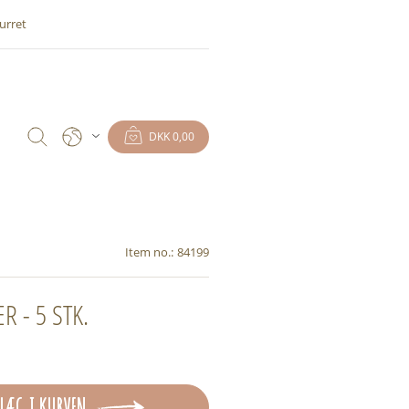
urret
DKK 0,00
Item no.:
84199
R - 5 STK.
LÆG I KURVEN