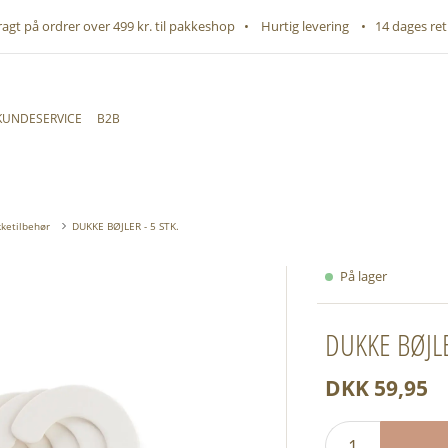
fragt på ordrer over 499 kr. til pakkeshop • Hurtig levering • 14 dages ret
KUNDESERVICE
B2B
ketilbehør
DUKKE BØJLER - 5 STK.
På lager
DUKKE BØJLE
DKK 59,95