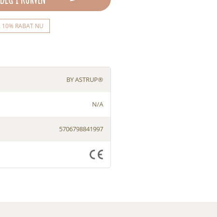
Å 10% RABAT NU
BY ASTRUP®
N/A
5706798841997