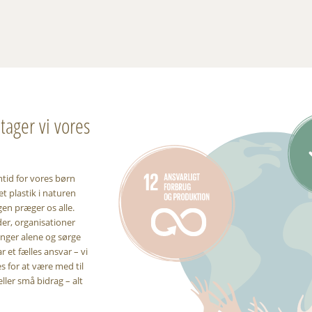
ager vi vores
mtid for vores børn
t plastik i naturen
gen præger os alle.
er, organisationer
inger alene og sørge
r et fælles ansvar – vi
 for at være med til
eller små bidrag – alt