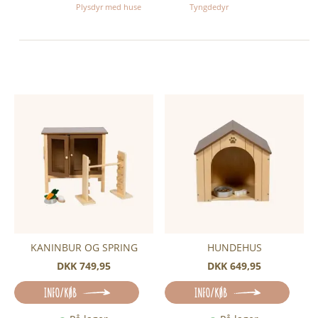
Plysdyr med huse
Tyngdedyr
KANINBUR OG SPRING
HUNDEHUS
DKK 749,95
DKK 649,95
INFO/KØB
INFO/KØB