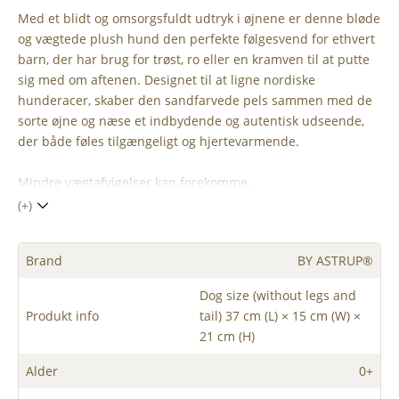
Med et blidt og omsorgsfuldt udtryk i øjnene er denne bløde
og vægtede plush hund den perfekte følgesvend for ethvert
barn, der har brug for trøst, ro eller en kramven til at putte
sig med om aftenen. Designet til at ligne nordiske
hunderacer, skaber den sandfarvede pels sammen med de
sorte øjne og næse et indbydende og autentisk udseende,
der både føles tilgængeligt og hjertevarmende.
Mindre vægtafvigelser kan forekomme.
(+)
Brand
BY ASTRUP®
Dog size (without legs and
Produkt info
tail) 37 cm (L) × 15 cm (W) ×
21 cm (H)
Alder
0+