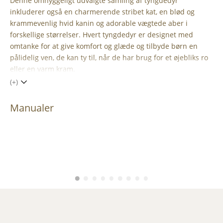
Denne omhyggeligt udvalgte samling af tyngdedyr
inkluderer også en charmerende stribet kat, en blød og
krammevenlig hvid kanin og adorable vægtede aber i
forskellige størrelser. Hvert tyngdedyr er designet med
omtanke for at give komfort og glæde og tilbyde børn en
pålidelig ven, de kan ty til, når de har brug for et øjebliks ro
eller en varm kram.
(+)
Manualer