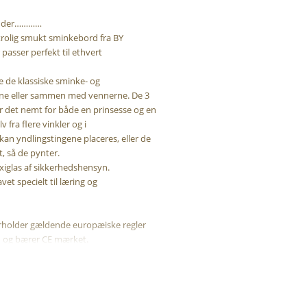
en der…………
utrolig smukt sminkebord fra BY
passer perfekt til ethvert
 de klassiske sminke- og
ne eller sammen med vennerne. De 3
r det nemt for både en prinsesse og en
v fra flere vinkler og i
an yndlingstingene placeres, eller de
, så de pynter.
lexiglas af sikkerhedshensyn.
vet specielt til læring og
erholder gældende europæiske regler
d og bærer CE mærket.