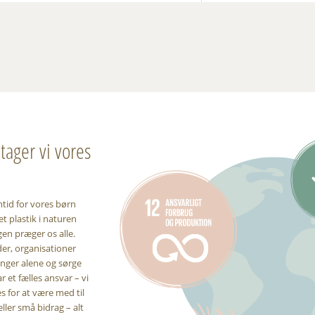
ager vi vores
mtid for vores børn
t plastik i naturen
gen præger os alle.
er, organisationer
inger alene og sørge
r et fælles ansvar – vi
 for at være med til
eller små bidrag – alt