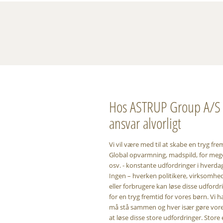
Hos ASTRUP Group A/S t
ansvar alvorligt
Vi vil være med til at skabe en tryg fre
Global opvarmning, madspild, for mege
osv. - konstante udfordringer i hverda
Ingen – hverken politikere, virksomhed
eller forbrugere kan løse disse udfordr
for en tryg fremtid for vores børn. Vi ha
må stå sammen og hver især gøre vores
at løse disse store udfordringer. Store 