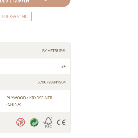
Å 10% RABAT NU
BY ASTRUP®
3+
5706798841904
PLYWOOD / KRYDSFINÉR
(CHINA)