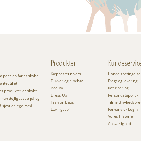
Produkter
Kundeservic
Kæphesteunivers
Handelsbetingelse
 passion for at skabe
Dukker og tilbehør
Fragt og levering
itet til et
Beauty
Returnering
res produkter er skabt
Dress Up
Persondatapolitik
kun dejligt at se på og
Fashion Bags
Tilmeld nyhedsbre
så sjovt at lege med.
Læringsspil
Forhandler Login
Vores Historie
Ansvarlighed