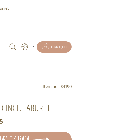
urret
DKK 0,00
Item no.:
84190
 INCL. TABURET
5
LÆG I KURVEN