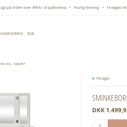
fragt på ordrer over 499 kr. til pakkeshop • Hurtig levering • 14 dages ret
KUNDESERVICE
B2B
RD INCL. TABURET
På lager
SMINKEBORD
DKK 1.499,9