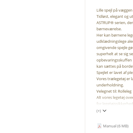
Lille spejl på vægg
Tidløst, elegant og 
ASTRUP® serien, der 
børneværelse.
Her kan børnene lege
udklædningslege ale
omgivende spejle gø
superhelt at se sig sel
opbevaringsskuffen k
kan sættes på bordet
Spejlet er lavet af p
Vores trælegetøj er la
underholdning.
Velegnet til: Rolleleg
Alt vores legetøj ov
for legetøjssikkerhe
(+)
Manual (6 MB)