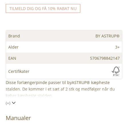
TILMELD DIG OG FÅ 10% RABAT NU
Brand
BY ASTRUP®
Alder
3+
EAN
5706798842147
Certifikater
Disse forlængerpinde passer til byASTRUP® kæpheste
stalden. De kommer i et sæt af 2 stk og medfølger når du
køber kæpheste stalden.
(+)
Manualer