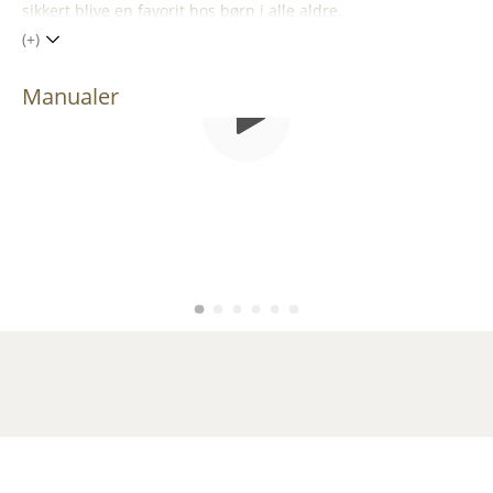
sikkert blive en favorit hos børn i alle aldre.
(+)
Manualer