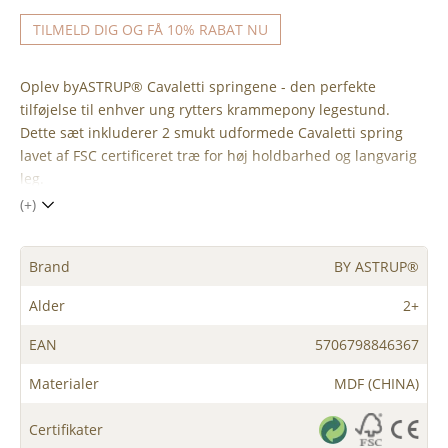
TILMELD DIG OG FÅ 10% RABAT NU
Oplev byASTRUP® Cavaletti springene - den perfekte
tilføjelse til enhver ung rytters krammepony legestund.
Dette sæt inkluderer 2 smukt udformede Cavaletti spring
lavet af FSC certificeret træ for høj holdbarhed og langvarig
leg.
(+)
Brand
BY ASTRUP®
Alder
2+
EAN
5706798846367
Materialer
MDF (CHINA)
Certifikater