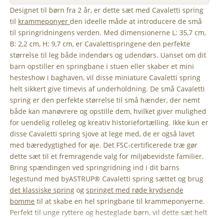
Designet til børn fra 2 år, er dette sæt med Cavaletti spring
til
krammeponyer
den ideelle måde at introducere de små
til springridningens verden. Med dimensionerne L: 35,7 cm,
B: 2,2 cm, H: 9,7 cm, er Cavalettispringene den perfekte
størrelse til leg både indendørs og udendørs. Uanset om dit
barn opstiller en springbane i stuen eller skaber et mini
hesteshow i baghaven, vil disse miniature Cavaletti spring
helt sikkert give timevis af underholdning. De små Cavaletti
spring er den perfekte størrelse til små hænder, der nemt
både kan manøvrere og opstille dem, hvilket giver mulighed
for uendelig rolleleg og kreativ historiefortælling. Ikke kun er
disse Cavaletti spring sjove at lege med, de er også lavet
med bæredygtighed for øje. Det FSC-certificerede træ gør
dette sæt til et fremragende valg for miljøbevidste familier.
Bring spændingen ved springridning ind i dit barns
legestund med byASTRUP® Cavaletti spring sættet og brug
det klassiske spring
og
springet med røde krydsende
bomme
til at skabe en hel springbane til krammeponyerne.
Perfekt til unge ryttere og hesteglade børn, vil dette sæt helt