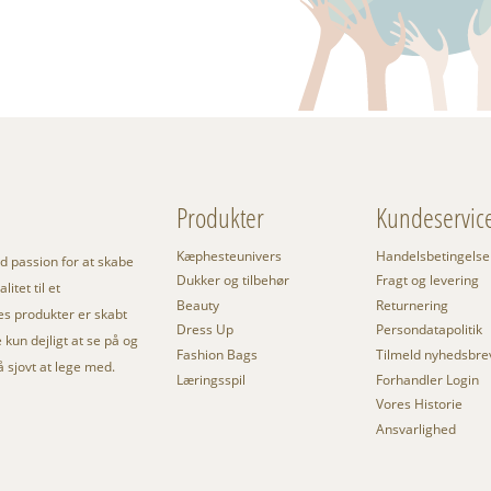
Produkter
Kundeservic
Kæphesteunivers
Handelsbetingelse
 passion for at skabe
Dukker og tilbehør
Fragt og levering
itet til et
Beauty
Returnering
res produkter er skabt
Dress Up
Persondatapolitik
kun dejligt at se på og
Fashion Bags
Tilmeld nyhedsbre
så sjovt at lege med.
Læringsspil
Forhandler Login
Vores Historie
Ansvarlighed