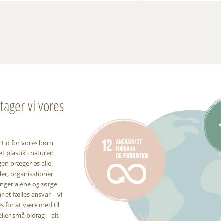
ager vi vores
mtid for vores børn
t plastik i naturen
gen præger os alle.
er, organisationer
inger alene og sørge
r et fælles ansvar – vi
 for at være med til
eller små bidrag – alt