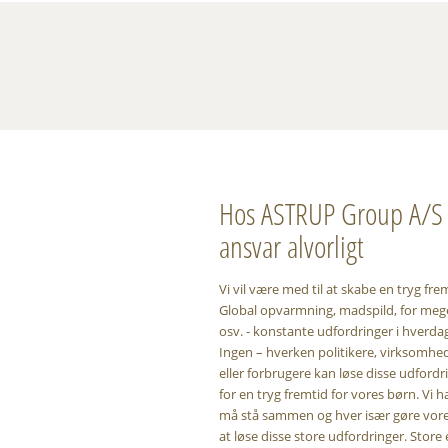
Hos ASTRUP Group A/S t
ansvar alvorligt
Vi vil være med til at skabe en tryg fre
Global opvarmning, madspild, for mege
osv. - konstante udfordringer i hverda
Ingen – hverken politikere, virksomhed
eller forbrugere kan løse disse udfordr
for en tryg fremtid for vores børn. Vi ha
må stå sammen og hver især gøre vores
at løse disse store udfordringer. Store 