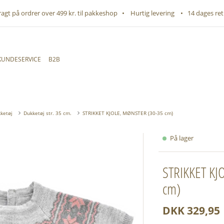
fragt på ordrer over 499 kr. til pakkeshop • Hurtig levering • 14 dages ret
KUNDESERVICE
B2B
ketøj
Dukketøj str. 35 cm.
STRIKKET KJOLE, MØNSTER (30-35 cm)
På lager
STRIKKET KJ
cm)
DKK 329,95