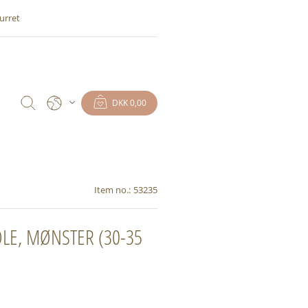
urret
DKK 0,00
Item no.:
53235
OLE, MØNSTER (30-35