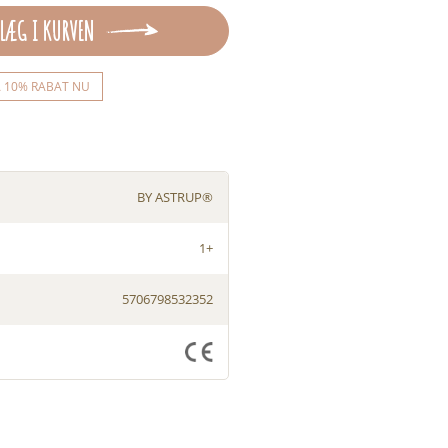
LÆG I KURVEN
Å 10% RABAT NU
BY ASTRUP®
1+
5706798532352