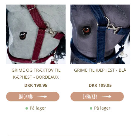
GRIME OG TRÆKTOV TIL
GRIME TIL KÆPHEST - BLÅ
KÆPHEST - BORDEAUX
DKK 199,95
DKK 199,95
INFO/KØB
INFO/KØB
På lager
På lager